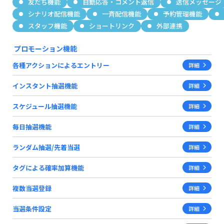
友だち機能
自動応答・コメント返信
送信メッセージ
シナリオ配信機能
一斉配信機能
予約管理機能
スタッフ機能
ショートリンク
外部連携
プロモーション機能
各種アクションによるエントリー
詳細
インスタント抽選機能
詳細
スケジュール抽選機能
詳細
毎日抽選機能
詳細
ランダム抽選/先着当選
詳細
タグによる確率加算機能
詳細
複数当選登録
詳細
当選条件設定
詳細