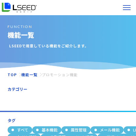
FUNCTION
機能一覧
LSEEDで用意している機能をご紹介します。
TOP
機能一覧
プロモーション機能
カテゴリー
すべて
トラフィック
リストビルディング
ナーチャリング
セールス
サポー
タグ
すべて
基本機能
属性管理
メール機能
L